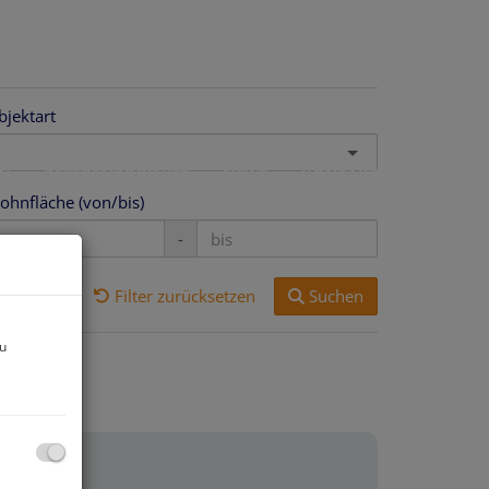
bjektart
EN
REFERENZOBJEKTE
NEWS
KONTAKT
ohnfläche (von/bis)
-
Filter zurücksetzen
Suchen
zu