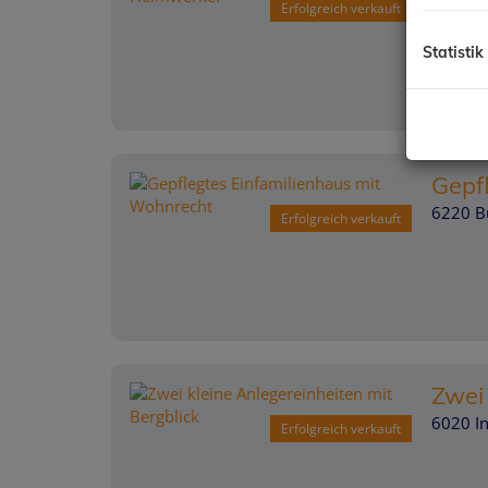
6150 S
Erfolgreich verkauft
Statistik
Gepf
6220 B
Erfolgreich verkauft
Zwei 
6020 I
Erfolgreich verkauft