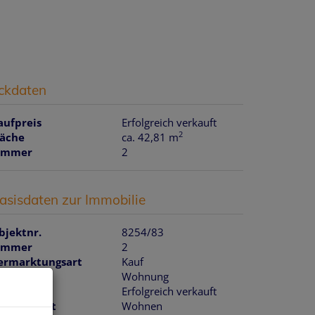
ckdaten
EN
REFERENZOBJEKTE
NEWS
KONTAKT
aufpreis
Erfolgreich verkauft
2
läche
ca. 42,81 m
immer
2
asisdaten zur Immobilie
bjektnr.
8254/83
immer
2
ermarktungsart
Kauf
bjektart
Wohnung
aufpreis
Erfolgreich verkauft
utzungsart
Wohnen