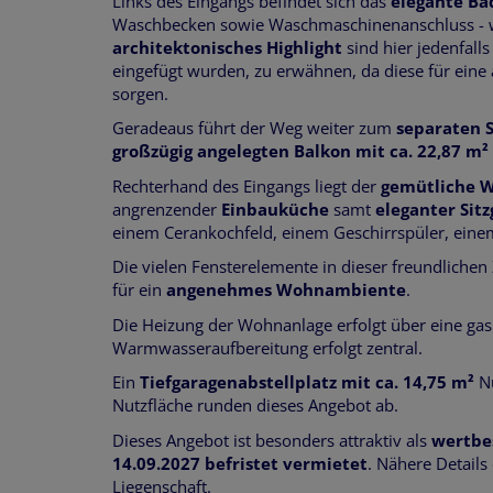
Links des Eingangs befindet sich das
elegante B
Waschbecken sowie Waschmaschinenanschluss - w
architektonisches Highlight
sind hier jedenfalls
eingefügt wurden, zu erwähnen, da diese für ein
sorgen.
Geradeaus führt der Weg weiter zum
separaten 
großzügig angelegten Balkon mit ca. 22,87 m²
Rechterhand des Eingangs liegt der
gemütliche 
angrenzender
Einbauküche
samt
eleganter Sit
einem Cerankochfeld, einem Geschirrspüler, eine
Die vielen Fensterelemente in dieser freundlich
für ein
angenehmes Wohnambiente
.
Die Heizung der Wohnanlage erfolgt über eine ga
Warmwasseraufbereitung erfolgt zentral.
Ein
Tiefgaragenabstellplatz mit ca. 14,75 m²
N
Nutzfläche runden dieses Angebot ab.
Dieses Angebot ist besonders attraktiv als
wertbe
14.09.2027 befristet vermietet
. Nähere Details
Liegenschaft.