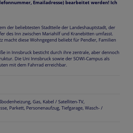
lefonnummer, Emailadresse) bearbeitet werden! Ich
nem der beliebtesten Stadtteile der Landeshauptstadt, der
r des Inn zwischen Mariahilf und Kranebitten umfasst.
tz macht diese Wohngegend beliebt für Pendler, Familien
ße in Innsbruck besticht durch ihre zentrale, aber dennoch
truktur. Die Uni Innsbruck sowie der SOWI-Campus als
nuten mit dem Fahrrad erreichbar.
ßbodenheizung
Gas
Kabel / Satelliten-TV
asse
Parkett
Personenaufzug
Tiefgarage
Wasch- /