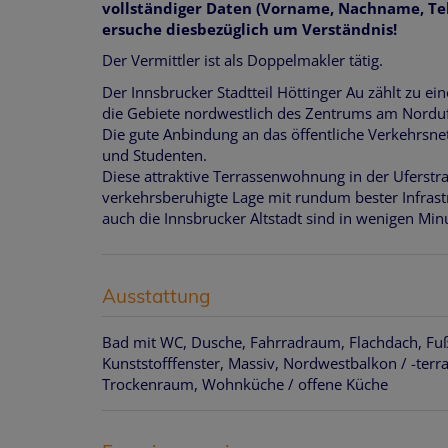
vollständiger Daten (Vorname, Nachname, Te
ersuche diesbezüglich um Verständnis!
Der Vermittler ist als Doppelmakler tätig.
Der Innsbrucker Stadtteil Höttinger Au zählt zu ei
die Gebiete nordwestlich des Zentrums am Nordufe
Die gute Anbindung an das öffentliche Verkehrsne
und Studenten.
Diese attraktive Terrassenwohnung in der Uferstra
verkehrsberuhigte Lage mit rundum bester Infras
auch die Innsbrucker Altstadt sind in wenigen Mi
Ausstattung
Bad mit WC
Dusche
Fahrradraum
Flachdach
Fu
Kunststofffenster
Massiv
Nordwestbalkon / -terr
Trockenraum
Wohnküche / offene Küche