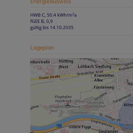
Energieausweis
2
HWB
C, 50.4 kWh/m
a
fGEE
B, 0,9
gültig bis
14.10.2035
Lageplan