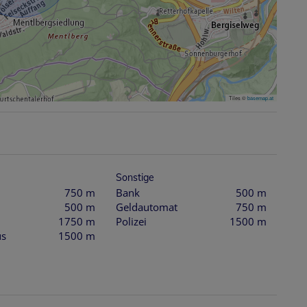
Tiles ©
basemap.at
Sonstige
750 m
Bank
500 m
500 m
Geldautomat
750 m
1750 m
Polizei
1500 m
us
1500 m