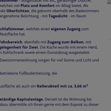
adezimmer
- ausgestattet mit WC, geräumiger Dusche,
elches viel
Platz und Komfort
im Alltag bietet. Als
 die
Oberlichten
, die gekonnt oberhalb des Badezimmers
e angenehme Belichtung - mit
Tageslicht
- im Raum
Schlafzimmer
, welches einen
eigenen Zugang
zum
Nutzfläche hat.
Wohnbereich
, ebenfalls mit
Zugang zum Balkon
, mit
zgelegenheit für Zwei
. Die Küche wurde mit einem Herd,
m Kühlschrank sowie einem Dunstabzug ausgestattet.
en Zweizimmerwohnung sorgen für viel Sonne und Licht und
sbetriebene Fußbodenheizung, die
utzfläche als auch ein
Kellerabteil mit ca. 3,66 m²
ständige Kapitalanlage
. Derzeit ist die Wohnung bis
 dazu übermittle ich Ihnen gerne mit dem Exposé zu dieser