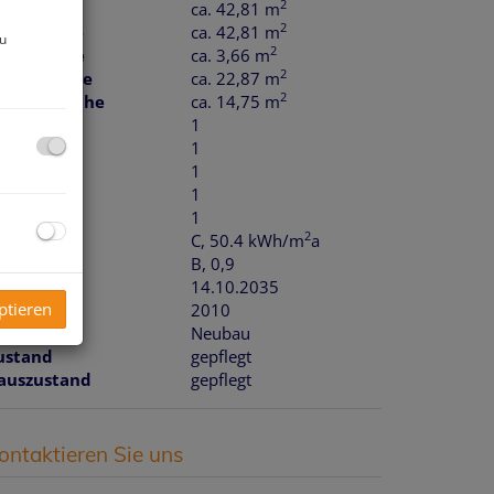
2
läche
ca. 42,81 m
2
ohnfläche
ca. 42,81 m
zu
2
ellerfläche
ca. 3,66 m
2
alkonfläche
ca. 22,87 m
2
aragenfläche
ca. 14,75 m
äder
1
C
1
alkone
1
eller
1
aragen
1
2
WB
C, 50.4 kWh/m
a
GEE
B, 0,9
ltig bis
14.10.2035
ptieren
aujahr
2010
auart
Neubau
ustand
gepflegt
auszustand
gepflegt
ontaktieren Sie uns