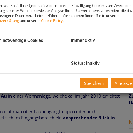
F
n auf Basis Ihrer (jederzeit widerrufbaren) Einwilligung Cookies zum Zweck der
W
ng unserer Website sowie zur Analyse Ihres Userverhaltens verwenden, die da
K
zogene Daten verarbeiten. Nähere Informationen finden Sie in unserer
tzerklärung
und unserer
Cookie Policy
.
B
G
B
W
h notwendige Cookies
immer aktiv
B
K
G
Status: inaktiv
H
f
gü
Speichern
Alle akze
B
rwohnung mit ca. 42,81 m² Wohnnutzfläche
liegt an
B
 Au
in einer Wohnanlage, welche ca. im Jahr 2010 errichtet
Z
H
reicht man über Laubengangtreppen oder auch
net sich im Eingangsbereich ein
ansprechender Blick in
K