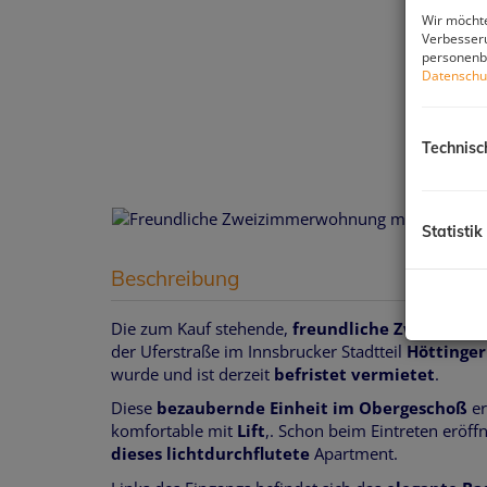
Wir möchte
Verbesseru
personenbe
Datenschu
Technisc
Statistik
Beschreibung
Die zum Kauf stehende,
freundliche Zweizimme
der Uferstraße im Innsbrucker Stadtteil
Höttinger
wurde und ist derzeit
befristet vermietet
.
Diese
bezaubernde Einheit
im Obergeschoß
er
komfortable mit
Lift
,. Schon beim Eintreten eröff
dieses lichtdurchflutete
Apartment.