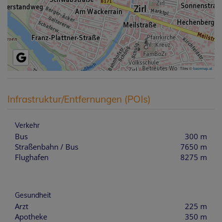
Tiles ©
basemap.at
Infrastruktur/Entfernungen (POIs)
Verkehr
Bus
300 m
Straßenbahn / Bus
7650 m
Flughafen
8275 m
Gesundheit
Arzt
225 m
Apotheke
350 m