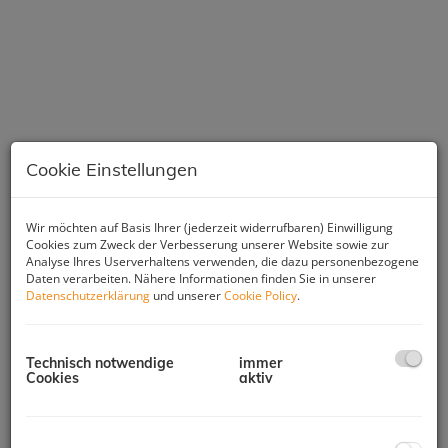
Cookie Einstellungen
Wir möchten auf Basis Ihrer (jederzeit widerrufbaren) Einwilligung
Cookies zum Zweck der Verbesserung unserer Website sowie zur
Analyse Ihres Userverhaltens verwenden, die dazu personenbezogene
Daten verarbeiten. Nähere Informationen finden Sie in unserer
Beschreibung
Datenschutzerklärung
und unserer
Cookie Policy
.
Die zur Vermietung stehende, ca. 91 m² große, bestens
eingeteilte Dreizimmerwohnung liegt am Fragensteinweg 18
Technisch notwendige
immer
in Zirl im DG eines Wohnhauses mit nur 6 Einheiten,
Cookies
aktiv
welches ca. 1970 errichtet wurde.